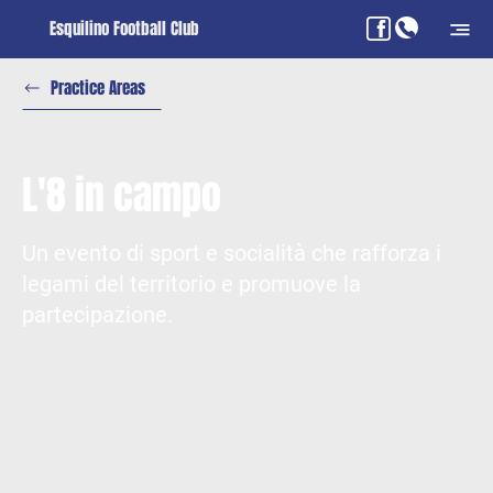
Esquilino Football Club
Practice Areas
L'8 in campo
Un evento di sport e socialità che rafforza i
legami del territorio e promuove la
partecipazione.